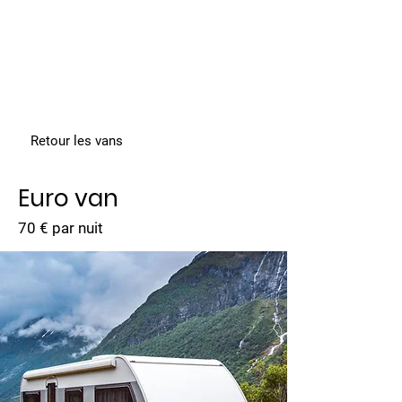
Conciergerie
Dame de Coeur
Aix les Bains Riviera des
Alpes
Retour les vans
Euro van
70 € par nuit