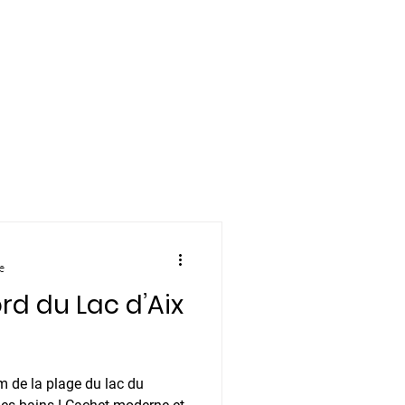
Préparez les prochaines locations
Envoyer un mail
e
rd du Lac d’Aix
 de la plage du lac du