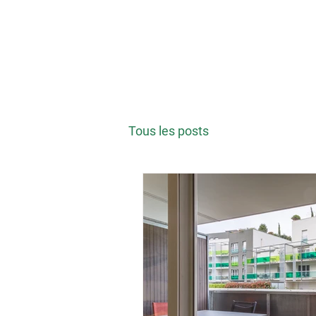
Conciergerie
No
Dame de Coeur
Aix les Bains Riviera des Alpes
Tous les posts