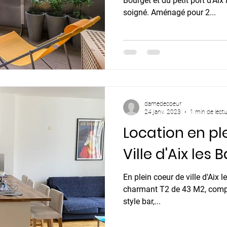
Bourget et du petit port d'Aix les bains ! C
soigné. Aménagé pour 2...
damedecoeur
24 janv. 2023
1 min de lect
Location en pl
Ville d'Aix les B
En plein coeur de ville d'Aix 
charmant T2 de 43 M2, compr
style bar,...