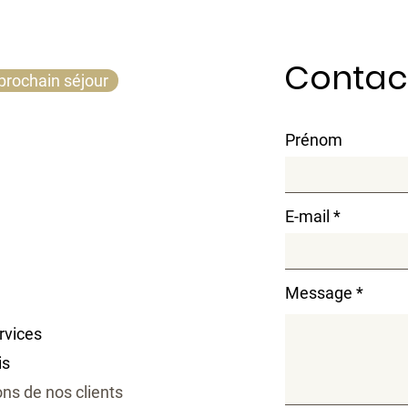
Contac
prochain séjour
Prénom
E-mail
Message
rvices
is
ns de nos clients