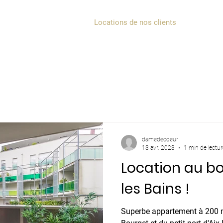
s services
Les Avis
Locations de nos clients
Appeler
damedecoeur
13 avr. 2023
1 min de lectur
Location au bo
les Bains !
Superbe appartement à 200 m