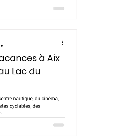
re
vacances à Aix
 au Lac du
 centre nautique, du cinéma,
stes cyclables, des
...