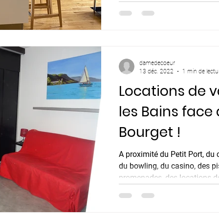
damedecoeur
13 déc. 2022
1 min de lectu
Locations de 
les Bains face
Bourget !
A proximité du Petit Port, du
du bowling, du casino, des pi
promenades, des locations de