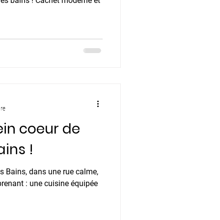
achet moderne et
ure
ein coeur de
ains !
les Bains, dans une rue calme,
enant : une cuisine équipée