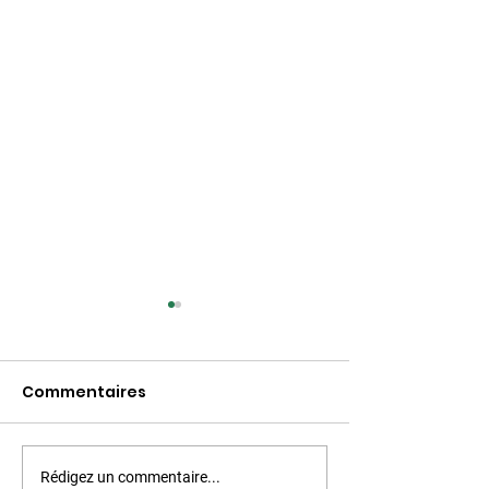
Commentaires
Rédigez un commentaire...
Location au bord du
Location en pl